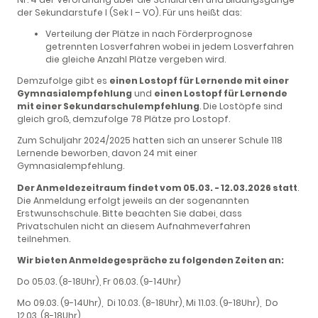
der Sekundarstufe I (Sek I – VO). Für uns heißt das:
Verteilung der Plätze in nach Förderprognose
getrennten Losverfahren wobei in jedem Losverfahren
die gleiche Anzahl Plätze vergeben wird.
Demzufolge gibt es
einen Lostopf für Lernende mit einer
Gymnasialempfehlung
und
einen Lostopf für Lernende
mit einer Sekundarschulempfehlung
. Die Lostöpfe sind
gleich groß, demzufolge 78 Plätze pro Lostopf.
Zum Schuljahr 2024/2025 hatten sich an unserer Schule 118
Lernende beworben, davon 24 mit einer
Gymnasialempfehlung.
Der Anmeldezeitraum findet vom 05.03. - 12.03.2026 statt
.
Die Anmeldung erfolgt jeweils an der sogenannten
Erstwunschschule. Bitte beachten Sie dabei, dass
Privatschulen nicht an diesem Aufnahmeverfahren
teilnehmen.
Wir bieten Anmeldegespräche zu folgenden Zeiten an:
Do 05.03. (8-18Uhr), Fr 06.03. (9-14Uhr)
Mo 09.03. (9-14Uhr), Di 10.03. (8-18Uhr), Mi 11.03. (9-18Uhr), Do
12.03. (8-18Uhr)